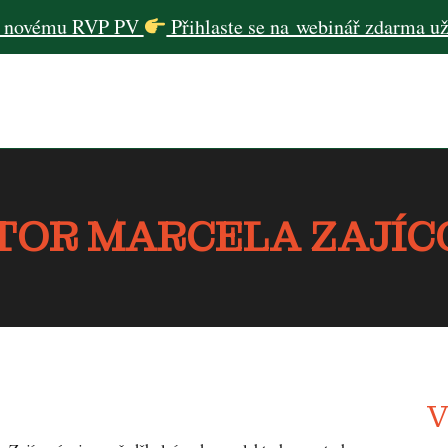
 novému RVP PV
Přihlaste se na webinář zdarma 
TOR MARCELA ZAJÍC
V