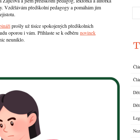
a Zajícová a jsem předškolní pedagog, lektorka a autorka
ny. Vzdělávám předškolní pedagogy a pomáhám jim
ejistotu.
ináři
prošly už tisíce spokojených předškolních
du oporou i vám. Přihlaste se k odběru
novinek
nic neuniklo.
T
Člá
Člá
Dět
Dět
Leg
Nez