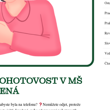
Ost
Pra
Pra
Rev
Slo
Vzd
Čle
POHOTOVOST V MŠ
LENÁ
 abyste byla na telefonu?
Nemůžete odjet, protože