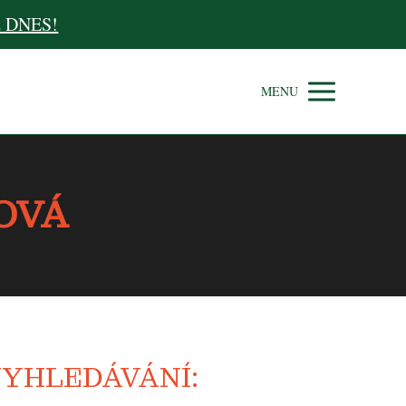
už DNES!
MENU
OVÁ
YHLEDÁVÁNÍ: