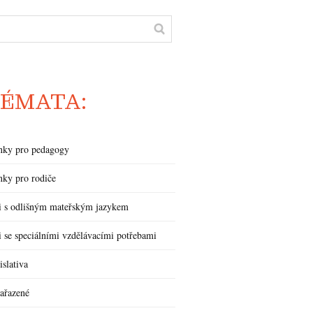
ÉMATA:
nky pro pedagogy
nky pro rodiče
i s odlišným mateřským jazykem
i se speciálními vzdělávacími potřebami
islativa
ařazené