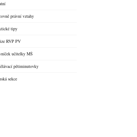
atní
covně právní vztahy
ktické tipy
ize RVP PV
vníček učitelky MŠ
ělávací pětiminutovky
nská sekce