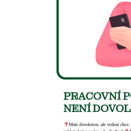
PRACOVNÍ 
NENÍ DOVO
Máte dovolenou, ale vedení chce,