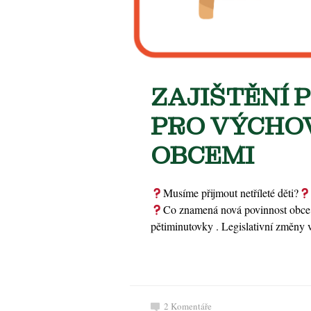
ZAJIŠTĚNÍ 
PRO VÝCHOV
OBCEMI
Musíme přijmout netříleté děti?
Co znamená nová povinnost obce z
pětiminutovky . Legislativní změny v
2
Komentáře