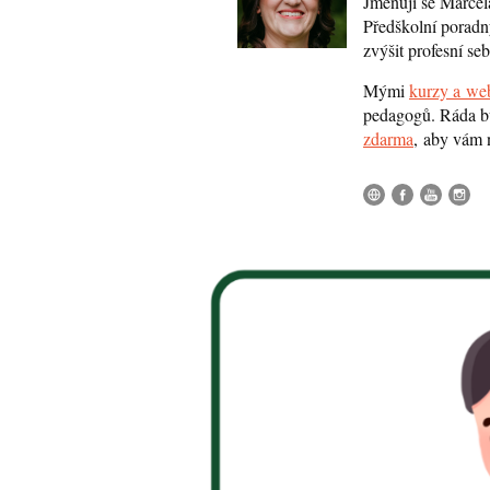
Jmenuji se Marcel
Předškolní porad
zvýšit profesní seb
Mými
kurzy a web
pedagogů. Ráda bu
zdarma
, aby vám 