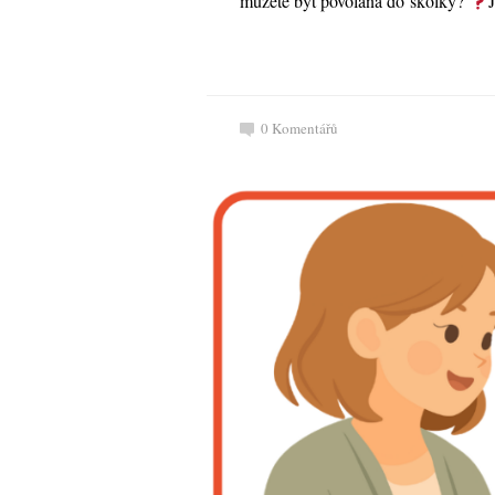
můžete být povolána do školky?
0
Komentářů