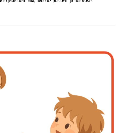
Je to ještě dovolená, nebo už pracovní pohotovost?