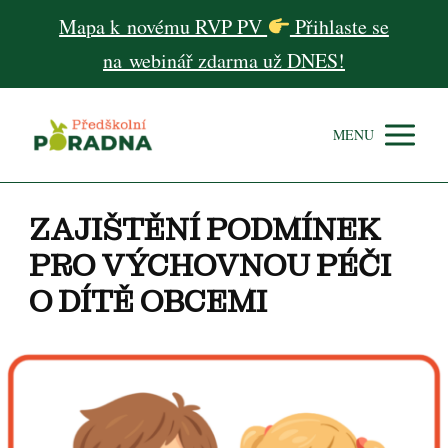
Mapa k novému RVP PV
Přihlaste se
na webinář zdarma už DNES!
MENU
ZAJIŠTĚNÍ PODMÍNEK
PRO VÝCHOVNOU PÉČI
O DÍTĚ OBCEMI