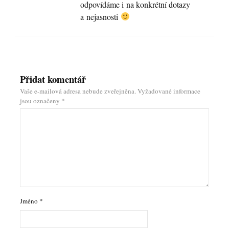
odpovídáme i na konkrétní dotazy
a nejasnosti
Přidat komentář
Vaše e-mailová adresa nebude zveřejněna.
Vyžadované informace
jsou označeny
*
Jméno
*