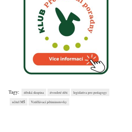
Tagy:
dětská skupina
dvouleté děti
legislativa pro pedagogy
učitel MŠ
Vzdělávací pětiminutovky