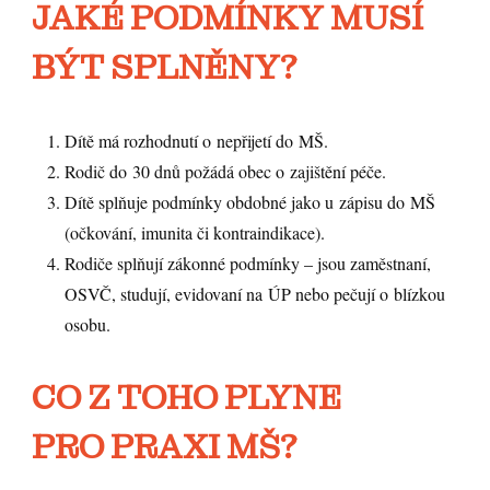
JAKÉ PODMÍNKY MUSÍ
BÝT SPLNĚNY?
Dítě má rozhodnutí o nepřijetí do MŠ.
Rodič do 30 dnů požádá obec o zajištění péče.
Dítě splňuje podmínky obdobné jako u zápisu do MŠ
(očkování, imunita či kontraindikace).
Rodiče splňují zákonné podmínky – jsou zaměstnaní,
OSVČ, studují, evidovaní na ÚP nebo pečují o blízkou
osobu.
CO Z TOHO PLYNE
PRO PRAXI MŠ?