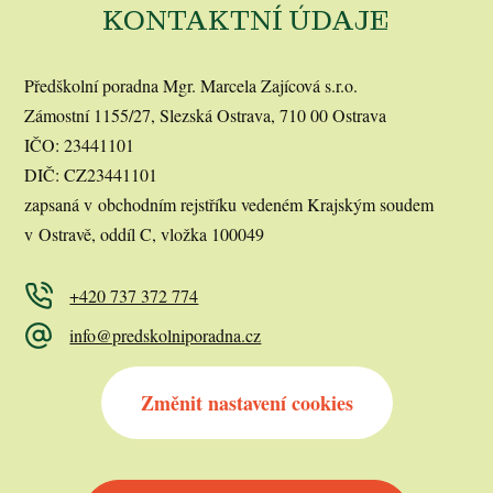
KONTAKTNÍ ÚDAJE
Předškolní poradna Mgr. Marcela Zajícová s.r.o.
Zámostní 1155/27, Slezská Ostrava, 710 00 Ostrava
IČO: 23441101
DIČ: CZ23441101
zapsaná v obchodním rejstříku vedeném Krajským soudem
v Ostravě, oddíl C, vložka 100049
+420 737 372 774
info@predskolniporadna.cz
Změnit nastavení cookies