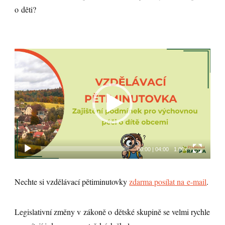
o děti?
Video
přehrávač
00:00
|
04:00
1.00x
Nechte si vzdělávací pětiminutovky
zdarma posílat na e-mail
.
Legislativní změny v zákoně o dětské skupině se velmi rychle