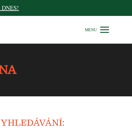
už DNES!
MENU
INA
YHLEDÁVÁNÍ: