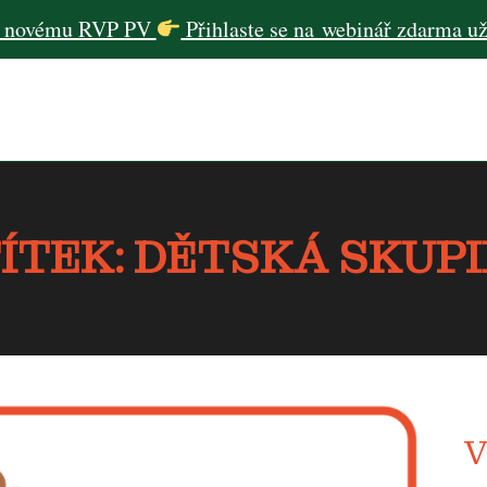
 novému RVP PV
Přihlaste se na webinář zdarma 
ÍTEK: DĚTSKÁ SKUP
V