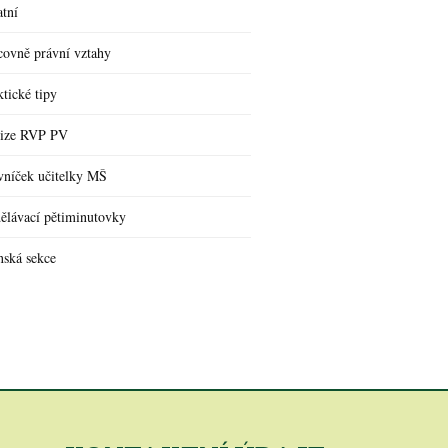
atní
covně právní vztahy
ktické tipy
ize RVP PV
vníček učitelky MŠ
ělávací pětiminutovky
nská sekce