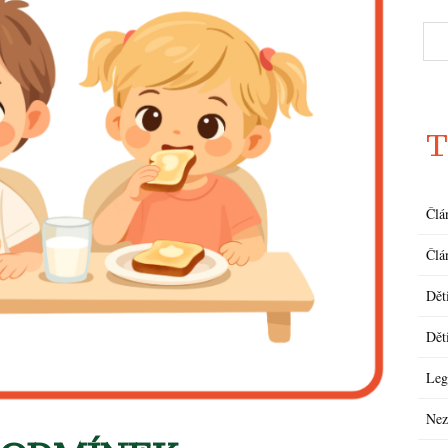
T
Člá
Člá
Dět
Dět
Leg
Nez