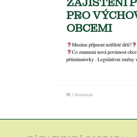
ZAJIŠTĚNÍ 
PRO VÝCHOV
OBCEMI
Musíme přijmout netříleté děti?
Co znamená nová povinnost obce z
pětiminutovky . Legislativní změny v
2
Komentáře