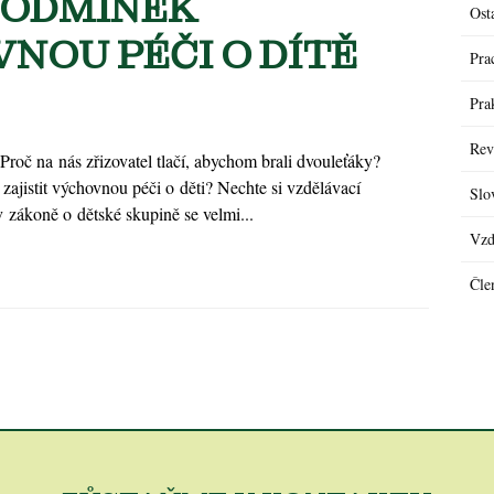
PODMÍNEK
Ost
NOU PÉČI O DÍTĚ
Pra
Pra
Rev
Proč na nás zřizovatel tlačí, abychom brali dvouleťáky?
ajistit výchovnou péči o děti? Nechte si vzdělávací
Slo
 zákoně o dětské skupině se velmi...
Vzd
Čle