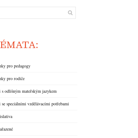
ÉMATA:
nky pro pedagogy
nky pro rodiče
i s odlišným mateřským jazykem
i se speciálními vzdělávacími potřebami
islativa
ařazené