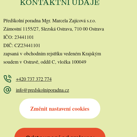
KONTAKTNÍ ÚDAJE
Předškolní poradna Mgr. Marcela Zajícová s.r.o.
Zámostní 1155/27, Slezská Ostrava, 710 00 Ostrava
IČO: 23441101
DIČ: CZ23441101
zapsaná v obchodním rejstříku vedeném Krajským
soudem v Ostravě, oddíl C, vložka 100049
+420 737 372 774
info@predskolniporadna.cz
Změnit nastavení cookies