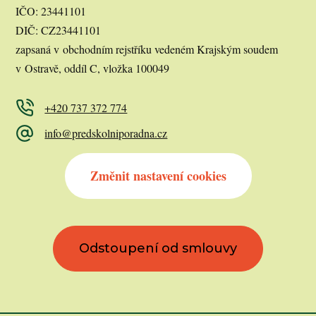
IČO: 23441101
DIČ: CZ23441101
zapsaná v obchodním rejstříku vedeném Krajským soudem
v Ostravě, oddíl C, vložka 100049
+420 737 372 774
info@predskolniporadna.cz
Změnit nastavení cookies
Odstoupení od smlouvy