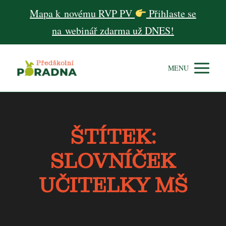
Mapa k novému RVP PV
Přihlaste se
na webinář zdarma už DNES!
MENU
ŠTÍTEK:
SLOVNÍČEK
UČITELKY MŠ