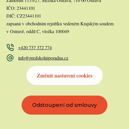
Zámostní 1155/27, Slezská Ostrava, 710 00 Ostrava
IČO: 23441101
DIČ: CZ23441101
zapsaná v obchodním rejstříku vedeném Krajským soudem
v Ostravě, oddíl C, vložka 100049
+420 737 372 774
info@predskolniporadna.cz
Změnit nastavení cookies
Odstoupení od smlouvy