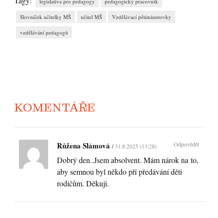
Tagy:
legislativa pro pedagogy
pedagogický pracovník
Slovníček učitelky MŠ
učitel MŠ
Vzdělávací pětiminutovky
vzdělávání pedagogů
KOMENTÁŘE
Růžena Slámová
Odpovědět
31.8.2025 (13:28)
Dobrý den..Jsem absolvent. Mám nárok na to,
aby semnou byl někdo při předávání děti
rodičům. Děkuji.