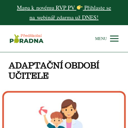
Mapa k novému RVP PV
Přihlaste se
na webinář zdarma už DNES!
MENU
ADAPTAČNÍ OBDOBÍ
UČITELE