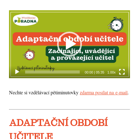
Video
přehrávač
00:00
|
05:35
1.00x
Nechte si vzdělávací pětiminutovky
zdarma posílat na e-mail
.
ADAPTAČNÍ OBDOBÍ
UČITELE