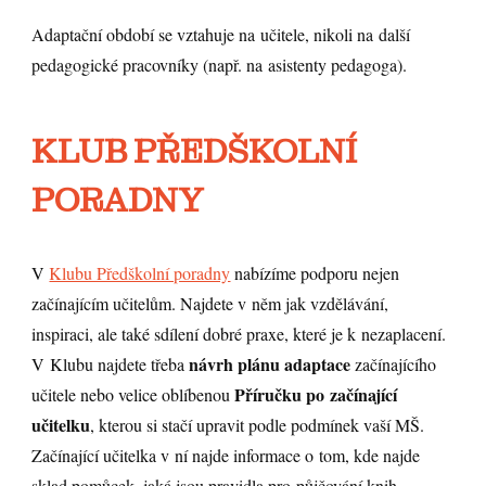
Adaptační období se vztahuje na učitele, nikoli na další
pedagogické pracovníky (např. na asistenty pedagoga).
KLUB PŘEDŠKOLNÍ
PORADNY
V
Klubu Předškolní poradny
nabízíme podporu nejen
začínajícím učitelům. Najdete v něm jak vzdělávání,
inspiraci, ale také sdílení dobré praxe, které je k nezaplacení.
návrh plánu adaptace
V Klubu najdete třeba
začínajícího
Příručku po začínající
učitele nebo velice oblíbenou
učitelku
, kterou si stačí upravit podle podmínek vaší MŠ.
Začínající učitelka v ní najde informace o tom, kde najde
sklad pomůcek, jaká jsou pravidla pro půjčování knih