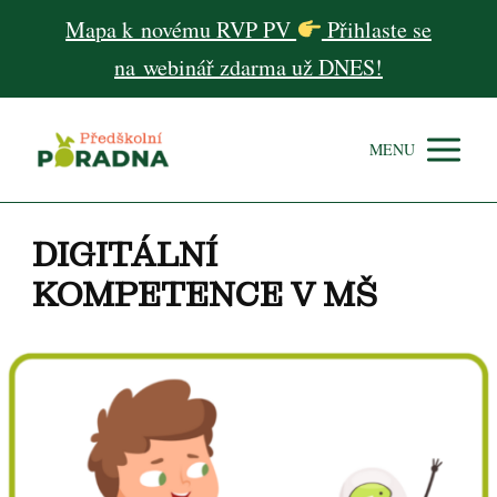
Mapa k novému RVP PV
Přihlaste se
na webinář zdarma už DNES!
MENU
DIGITÁLNÍ
KOMPETENCE V MŠ