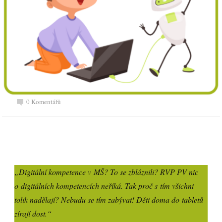
0 Komentářů
„Digitální kompetence v MŠ? To se zbláznili? RVP PV nic
o digitálních kompetencích neříká. Tak proč s tím všichni
tolik nadělají? N
ebudu se tím zabývat!
Děti doma do tabletů
zírají dost.“