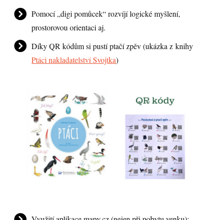
Pomocí „digi pomůcek“ rozvíjí logické myšlení,
prostorovou orientaci aj.
Díky QR kódům si pustí ptačí zpěv (ukázka z knihy
Ptáci nakladatelství Svojtka
)
Využití aplikace mapy.cz (nejen při pobytu venku):