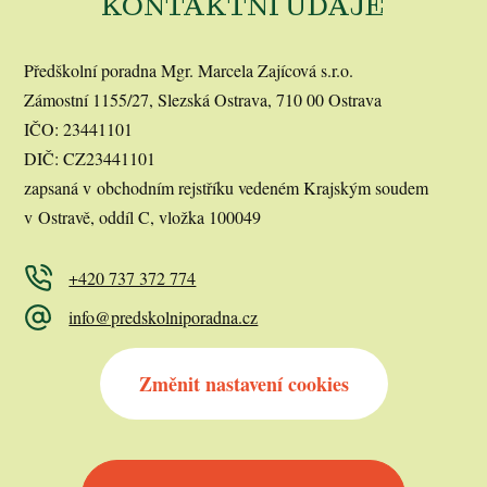
KONTAKTNÍ ÚDAJE
Předškolní poradna Mgr. Marcela Zajícová s.r.o.
Zámostní 1155/27, Slezská Ostrava, 710 00 Ostrava
IČO: 23441101
DIČ: CZ23441101
zapsaná v obchodním rejstříku vedeném Krajským soudem
v Ostravě, oddíl C, vložka 100049
+420 737 372 774
info@predskolniporadna.cz
Změnit nastavení cookies