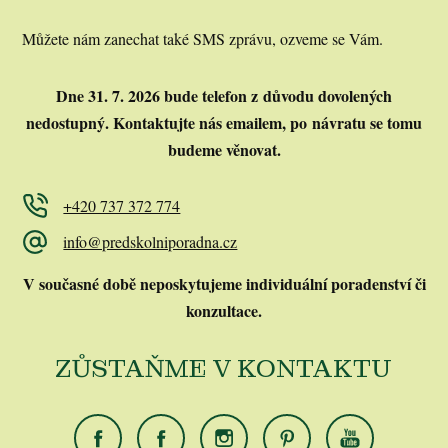
Můžete nám zanechat také SMS zprávu, ozveme se Vám.
Dne 31. 7. 2026 bude telefon z důvodu dovolených
nedostupný.
Kontaktujte nás emailem, po návratu se tomu
budeme věnovat.
+420 737 372 774
info@predskolniporadna.cz
V současné době neposkytujeme individuální poradenství či
konzultace.
ZŮSTAŇME V KONTAKTU