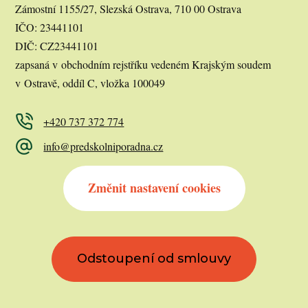
Zámostní 1155/27, Slezská Ostrava, 710 00 Ostrava
IČO: 23441101
DIČ: CZ23441101
zapsaná v obchodním rejstříku vedeném Krajským soudem
v Ostravě, oddíl C, vložka 100049
+420 737 372 774
info@predskolniporadna.cz
Změnit nastavení cookies
Odstoupení od smlouvy