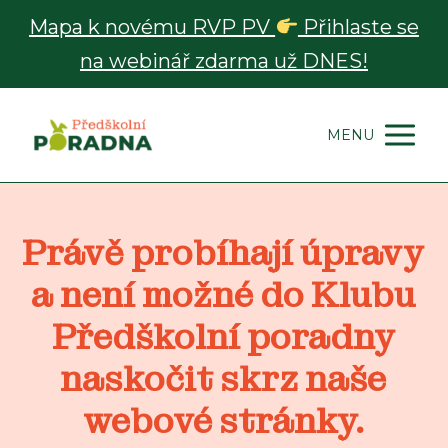
Mapa k novému RVP PV
Přihlaste se
na webinář zdarma už DNES!
MENU
Právě probíhají úpravy
a není možné do Klubu
Předškolní poradny
naskočit skrz naše
webové stránky.