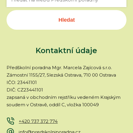
Hledat
Kontaktní údaje
Předškolní poradna Mgr. Marcela Zajícová s.r.o.
Zámostní 1155/27, Slezská Ostrava, 710 00 Ostrava
IČO: 23441101
DIČ: CZ23441101
zapsaná v obchodním rejstříku vedeném Krajským
soudem v Ostravě, oddíl C, vložka 100049
+420 737 372 774
info@predskolniporadna.cz