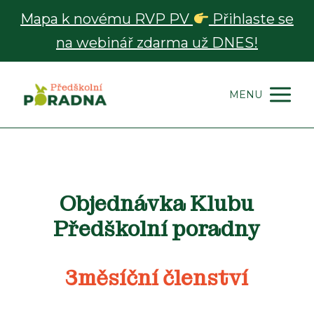
Mapa k novému RVP PV
Přihlaste se
na webinář zdarma už DNES!
MENU
Objednávka Klubu
Předškolní poradny
3měsíční členství