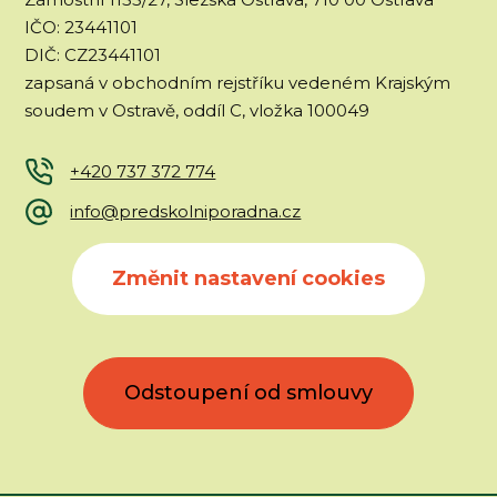
IČO: 23441101
DIČ: CZ23441101
zapsaná v obchodním rejstříku vedeném Krajským
soudem v Ostravě, oddíl C, vložka 100049
+420 737 372 774
info@predskolniporadna.cz
Změnit nastavení cookies
Odstoupení od smlouvy