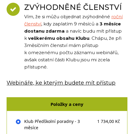
ZVÝHODNĚNÉ ČLENSTVÍ
Vím, že si můžu objednat zvýhodněné
roční
členství
, kdy zaplatím 9 měsíců a
3 měsíce
dostanu zdarma
a navíc budu mít přístup
k
veškerému obsahu Klubu
. Chápu, že při
3měsíčním členství mám přístup
k omezenému počtu záznamu webinářů,
avšak ostatní části Klubu jsou mi zcela
přístupné.
Webináře, ke kterým budete mít přístup
Položky a ceny
Klub Předškolní poradny - 3
1 734,00 Kč
měsíce