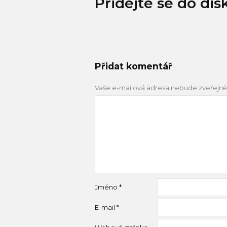
Přidejte se do dis
Přidat komentář
Vaše e-mailová adresa nebude zveřejně
Jméno
*
E-mail
*