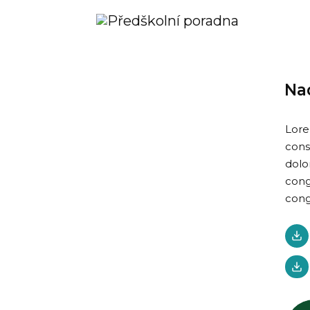
Na
Lore
cons
dolo
cong
cong