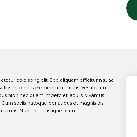
etur adipiscing elit. Sed aliquam efficitur nisl, ac
asellus maximus elementum cursus. Vestibulum
ibus nibh nec quam imperdiet iaculis. Vivamus
la. Cum sociis natoque penatibus et magnis dis
lus mus. Nunc nec tristique diam.